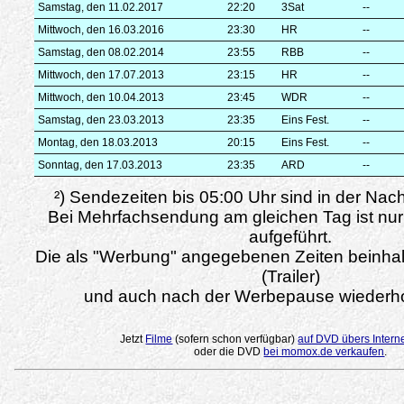
Samstag, den 11.02.2017
22:20
3Sat
--
Mittwoch, den 16.03.2016
23:30
HR
--
Samstag, den 08.02.2014
23:55
RBB
--
Mittwoch, den 17.07.2013
23:15
HR
--
Mittwoch, den 10.04.2013
23:45
WDR
--
Samstag, den 23.03.2013
23:35
Eins Fest.
--
Montag, den 18.03.2013
20:15
Eins Fest.
--
Sonntag, den 17.03.2013
23:35
ARD
--
²) Sendezeiten bis 05:00 Uhr sind in der Nac
Bei Mehrfachsendung am gleichen Tag ist nur
aufgeführt.
Die als "Werbung" angegebenen Zeiten beinha
(Trailer)
und auch nach der Werbepause wiederho
Jetzt
Filme
(sofern schon verfügbar)
auf DVD übers Intern
oder die DVD
bei momox.de verkaufen
.