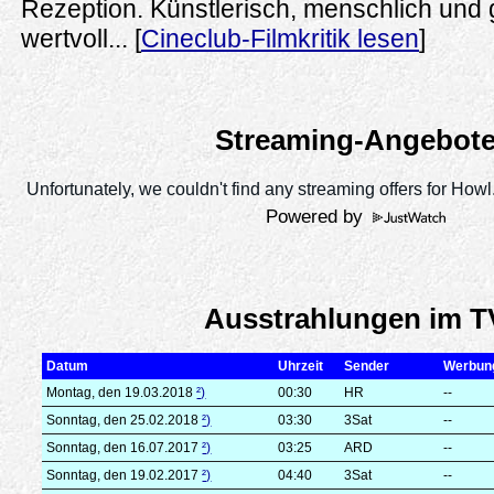
Rezeption. Künstlerisch, menschlich und g
wertvoll... [
Cineclub-Filmkritik lesen
]
Streaming-Angebot
Powered by
Ausstrahlungen im T
Datum
Uhrzeit
Sender
Werbun
Montag, den 19.03.2018
²)
00:30
HR
--
Sonntag, den 25.02.2018
²)
03:30
3Sat
--
Sonntag, den 16.07.2017
²)
03:25
ARD
--
Sonntag, den 19.02.2017
²)
04:40
3Sat
--