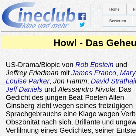
Home
N
Bewerten
Howl - Das Geheu
US-Drama/Biopic von
Rob Epstein
und
Jeffrey Friedman
mit
James Franco
,
Mary
Louise Parker
,
Jon Hamm
,
David Strathai
Jeff Daniels
und
Alessandro Nivola
. Das
Gedicht des jungen Beat-Poeten Allen
Ginsberg zieht wegen seines freizügigen
Sprachgebrauchs eine Klage wegen Verb
Obszönität nach sich. Brillante und unge
Verfilmung eines Gedichtes, seiner Ents