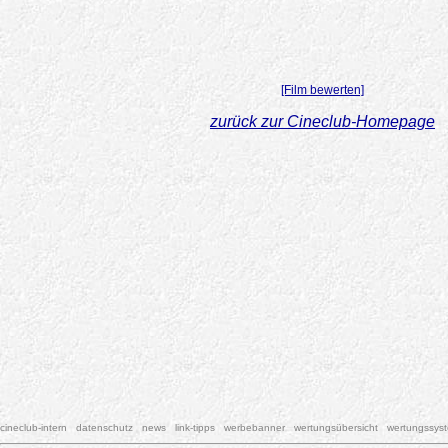
[Film bewerten]
zurück zur Cineclub-Homepage
cineclub-intern
datenschutz
news
link-tipps
werbebanner
wertungsübersicht
wertungssys