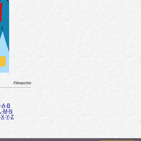
Filmarchiv
9
-
A
-
B
L
-
M
-
N
-
X
-
Y
-
Z