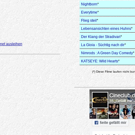
Nightborn
*
Everytime
*
Flieg steil
*
Lebensansichten eines Huhns
*
Der Klang der Stradivari
*
net ausleihen
La Gioia - Süchtig nach dir
*
Nimrods : A Green Day Comedy
*
KATSEYE: Wild Hearts
*
(*) Diese Filme laufen nicht bu