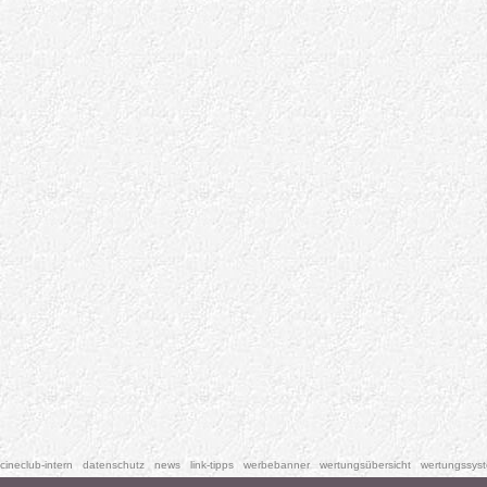
cineclub-intern
datenschutz
news
link-tipps
werbebanner
wertungsübersicht
wertungssys