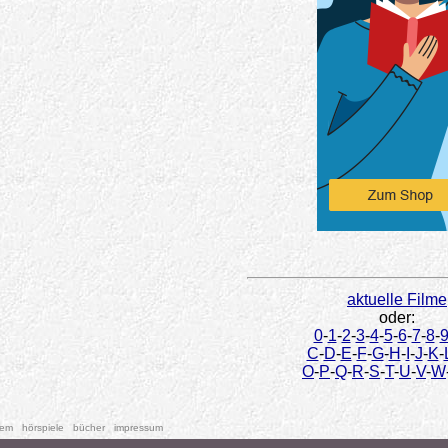
aktuelle Filme
oder:
0
-
1
-
2
-
3
-
4
-
5
-
6
-
7
-
8
-
C
-
D
-
E
-
F
-
G
-
H
-
I
-
J
-
K
-
O
-
P
-
Q
-
R
-
S
-
T
-
U
-
V
-
W
tem
hörspiele
bücher
impressum