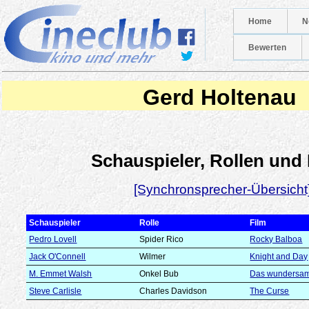
Home
N
Bewerten
Gerd Holtenau
Schauspieler, Rollen und
[Synchronsprecher-Übersicht
Schauspieler
Rolle
Film
Pedro Lovell
Spider Rico
Rocky Balboa
Jack O'Connell
Wilmer
Knight and Day
M. Emmet Walsh
Onkel Bub
Das wundersam
Steve Carlisle
Charles Davidson
The Curse