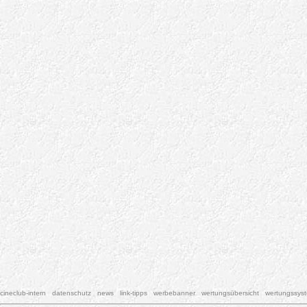
cineclub-intern
datenschutz
news
link-tipps
werbebanner
wertungsübersicht
wertungssys