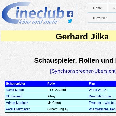
Home
N
Bewerten
Gerhard Jilka
Schauspieler, Rollen und
[Synchronsprecher-Übersicht
Schauspieler
Rolle
Film
David Morse
Ex-CIA Agent
World War Z
Stu Bennett
Kilroy
Dead Man Down
Adrian Martinez
Mr. Clean
Flypaper – Wer über
Peter Breitmayer
Gilbert Bingley
Phantastische Tier