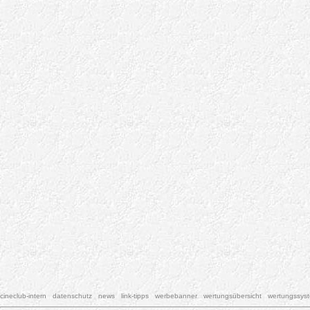
cineclub-intern
datenschutz
news
link-tipps
werbebanner
wertungsübersicht
wertungssys