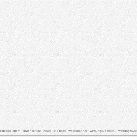
cineclub-intern
datenschutz
news
link-tipps
werbebanner
wertungsübersicht
wertungssys