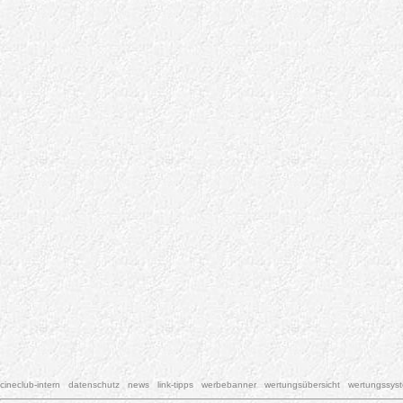
cineclub-intern
datenschutz
news
link-tipps
werbebanner
wertungsübersicht
wertungssys