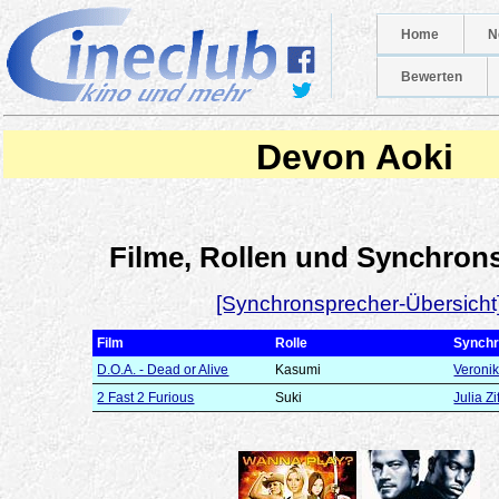
Home
N
Bewerten
Devon Aoki
Filme, Rollen und Synchron
[Synchronsprecher-Übersicht
Film
Rolle
Synchr
D.O.A. - Dead or Alive
Kasumi
Veroni
2 Fast 2 Furious
Suki
Julia Zi