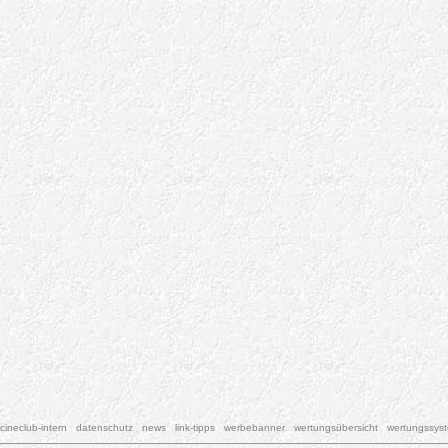
cineclub-intern
datenschutz
news
link-tipps
werbebanner
wertungsübersicht
wertungssys