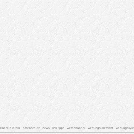
cineclub-intern
datenschutz
news
link-tipps
werbebanner
wertungsübersicht
wertungssys