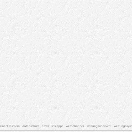
cineclub-intern
datenschutz
news
link-tipps
werbebanner
wertungsübersicht
wertungssys