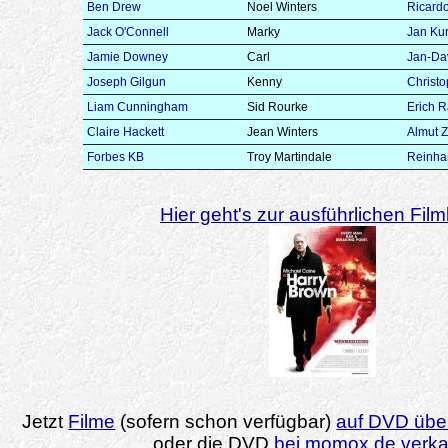
Ben Drew
Noel Winters
Ricardo
Jack O'Connell
Marky
Jan Kur
Jamie Downey
Carl
Jan-Da
Joseph Gilgun
Kenny
Christ
Liam Cunningham
Sid Rourke
Erich 
Claire Hackett
Jean Winters
Almut 
Forbes KB
Troy Martindale
Reinha
Hier geht's zur ausführlichen Filmk
Jetzt
Filme
(sofern schon verfügbar)
auf DVD über
oder die DVD
bei momox.de verk