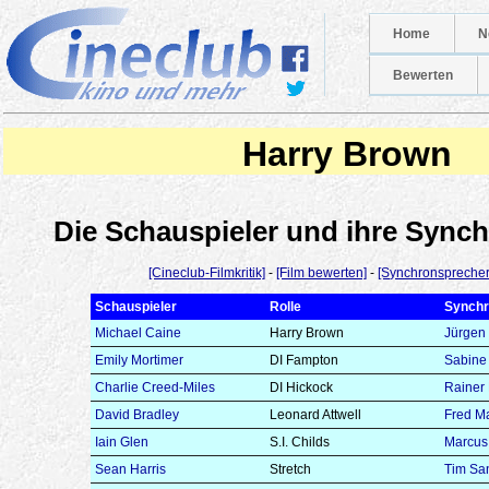
Home
N
Bewerten
Harry Brown
Die Schauspieler und ihre Syn
[Cineclub-Filmkritik]
-
[Film bewerten]
-
[Synchronsprecher
Schauspieler
Rolle
Synchr
Michael Caine
Harry Brown
Jürgen
Emily Mortimer
DI Fampton
Sabine
Charlie Creed-Miles
DI Hickock
Rainer 
David Bradley
Leonard Attwell
Fred M
Iain Glen
S.I. Childs
Marcus
Sean Harris
Stretch
Tim Sa