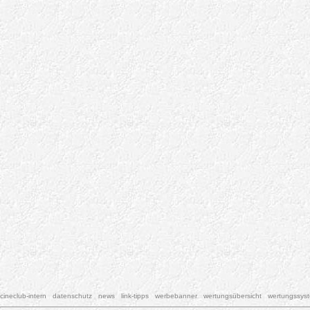
cineclub-intern
datenschutz
news
link-tipps
werbebanner
wertungsübersicht
wertungssys