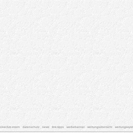
cineclub-intern
datenschutz
news
link-tipps
werbebanner
wertungsübersicht
wertungssys