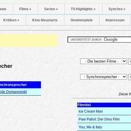
ews
Filme »
Serien »
TV-Highlights »
Synchro »
Kritiken »
Kino-Neustarts
Gewinnspiele
Impressum
echer
nchronsprecher
ide Domanowski
Diese 
Filmtitel
Ice Cream Man
Paw Patrol: Der Dino Film
You, Me & Italy