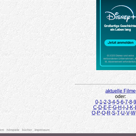
aktuelle Filme
oder:
0
-
1
-
2
-
3
-
4
-
5
-
6
-
7
-
8
-
C
-
D
-
E
-
F
-
G
-
H
-
I
-
J
-
K
-
O
-
P
-
Q
-
R
-
S
-
T
-
U
-
V
-
W
tem
hörspiele
bücher
impressum