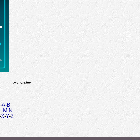
Filmarchiv
9
-
A
-
B
L
-
M
-
N
-
X
-
Y
-
Z