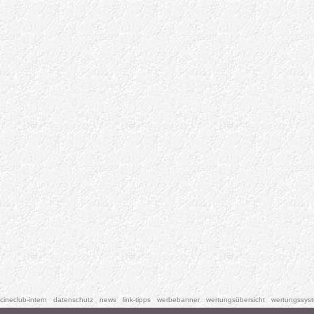
cineclub-intern
datenschutz
news
link-tipps
werbebanner
wertungsübersicht
wertungssys