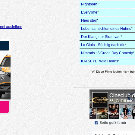
Nightborn
*
Everytime
*
Flieg steil
*
net ausleihen
Lebensansichten eines Huhns
*
Der Klang der Stradivari
*
La Gioia - Süchtig nach dir
*
Nimrods : A Green Day Comedy
*
KATSEYE: Wild Hearts
*
(*) Diese Filme laufen nicht bu