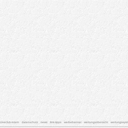
cineclub-intern
datenschutz
news
link-tipps
werbebanner
wertungsübersicht
wertungssys