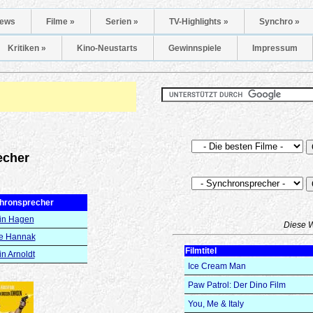
ews
Filme »
Serien »
TV-Highlights »
Synchro »
Kritiken »
Kino-Neustarts
Gewinnspiele
Impressum
echer
hronsprecher
in Hagen
Diese 
le Hannak
Filmtitel
n Arnoldt
Ice Cream Man
Paw Patrol: Der Dino Film
You, Me & Italy