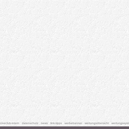
cineclub-intern
datenschutz
news
link-tipps
werbebanner
wertungsübersicht
wertungssys