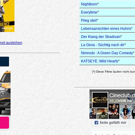
Nightborn
*
Everytime
*
Flieg steil
*
Lebensansichten eines Huhns
*
Der Klang der Stradivari
*
net ausleihen
La Gioia - Süchtig nach dir
*
Nimrods : A Green Day Comedy
*
KATSEYE: Wild Hearts
*
(*) Diese Filme laufen nicht bu