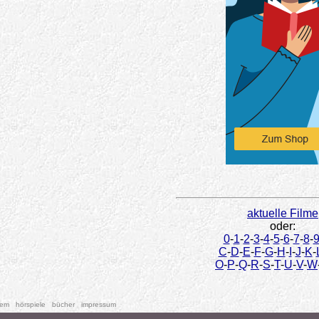
aktuelle Filme
oder:
0
-
1
-
2
-
3
-
4
-
5
-
6
-
7
-
8
-
C
-
D
-
E
-
F
-
G
-
H
-
I
-
J
-
K
-
O
-
P
-
Q
-
R
-
S
-
T
-
U
-
V
-
W
tem
hörspiele
bücher
impressum