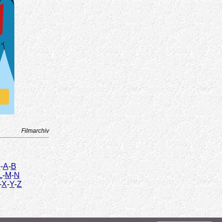
Filmarchiv
9
-
A
-
B
L
-
M
-
N
-
X
-
Y
-
Z