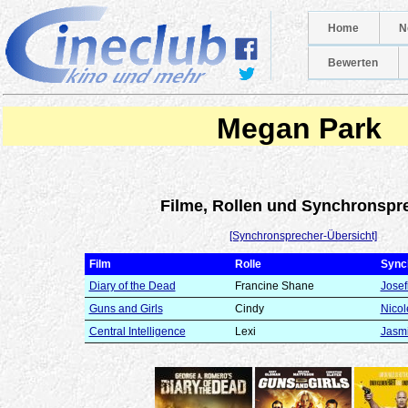
Home
N
Bewerten
Megan Park
Filme, Rollen und Synchronspr
[Synchronsprecher-Übersicht]
Film
Rolle
Sync
Diary of the Dead
Francine Shane
Josef
Guns and Girls
Cindy
Nico
Central Intelligence
Lexi
Jasmi