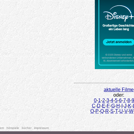
aktuelle Filme
oder:
0
-
1
-
2
-
3
-
4
-
5
-
6
-
7
-
8
-
C
-
D
-
E
-
F
-
G
-
H
-
I
-
J
-
K
-
O
-
P
-
Q
-
R
-
S
-
T
-
U
-
V
-
W
tem
hörspiele
bücher
impressum