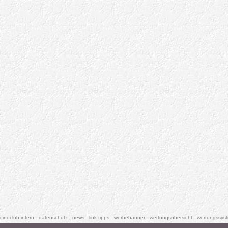
cineclub-intern
datenschutz
news
link-tipps
werbebanner
wertungsübersicht
wertungssys