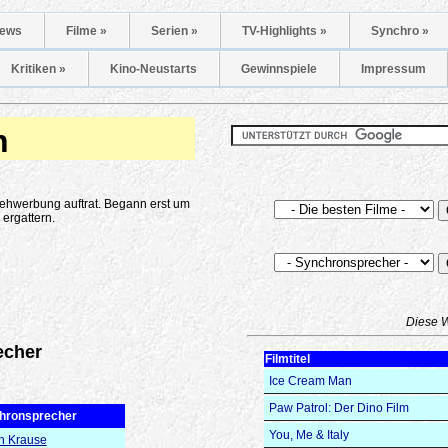
ews
Filme »
Serien »
TV-Highlights »
Synchro »
Kritiken »
Kino-Neustarts
Gewinnspiele
Impressum
n
nsehwerbung auftrat. Begann erst um
ergattern.
Diese 
echer
Filmtitel
Ice Cream Man
Paw Patrol: Der Dino Film
hronsprecher
You, Me & Italy
n Krause