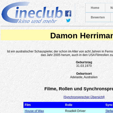
Home
N
Bewerten
Damon Herrima
Ist ein australischer Schauspieler, der schon im Alter von acht Jahren in Fer
das Jahr 2005 herum, auch in den USA Filmrollen zu 
Geburtstag
31.03.1970
Geburtsort
Adelaide, Australien
Filme, Rollen und Synchronspr
[Synchronsprecher-Übersicht]
Film
Rolle
Sync
House of Wax
Roadkill Driver
Stefa