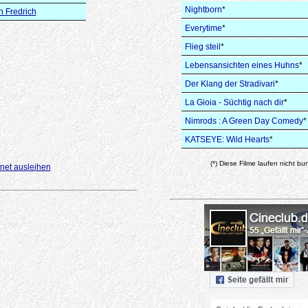
Nightborn
*
n Fredrich
Everytime
*
Flieg steil
*
Lebensansichten eines Huhns
*
Der Klang der Stradivari
*
La Gioia - Süchtig nach dir
*
Nimrods : A Green Day Comedy
*
KATSEYE: Wild Hearts
*
(*) Diese Filme laufen nicht bu
net ausleihen