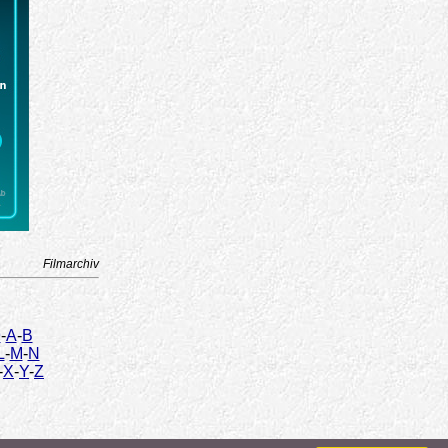
Filmarchiv
9
-
A
-
B
L
-
M
-
N
-
X
-
Y
-
Z