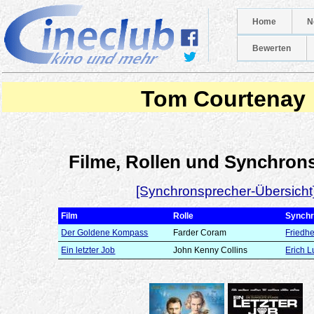
Home
N
Bewerten
Tom Courtenay
Filme, Rollen und Synchron
[Synchronsprecher-Übersicht
Film
Rolle
Synchr
Der Goldene Kompass
Farder Coram
Friedh
Ein letzter Job
John Kenny Collins
Erich 