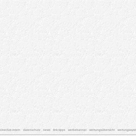
cineclub-intern
datenschutz
news
link-tipps
werbebanner
wertungsübersicht
wertungssys