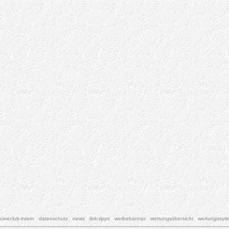
cineclub-intern
datenschutz
news
link-tipps
werbebanner
wertungsübersicht
wertungssys