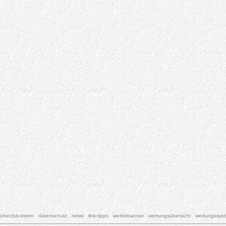
cineclub-intern
datenschutz
news
link-tipps
werbebanner
wertungsübersicht
wertungssys