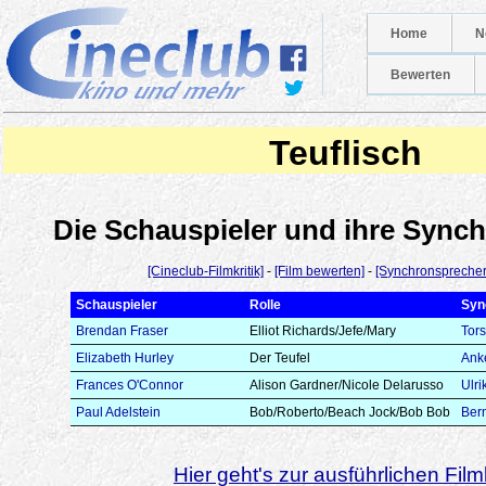
Home
N
Bewerten
Teuflisch
Die Schauspieler und ihre Syn
[Cineclub-Filmkritik]
-
[Film bewerten]
-
[Synchronsprecher
Schauspieler
Rolle
Syn
Brendan Fraser
Elliot Richards/Jefe/Mary
Tor
Elizabeth Hurley
Der Teufel
Ank
Frances O'Connor
Alison Gardner/Nicole Delarusso
Ulri
Paul Adelstein
Bob/Roberto/Beach Jock/Bob Bob
Bern
Hier geht's zur ausführlichen Filmk