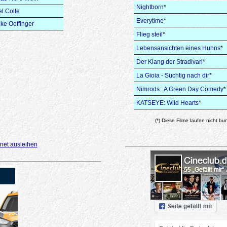
Nightborn
*
l Colle
Everytime
*
ke Oeffinger
Flieg steil
*
Lebensansichten eines Huhns
*
Der Klang der Stradivari
*
La Gioia - Süchtig nach dir
*
Nimrods : A Green Day Comedy
*
KATSEYE: Wild Hearts
*
(*) Diese Filme laufen nicht bu
net ausleihen