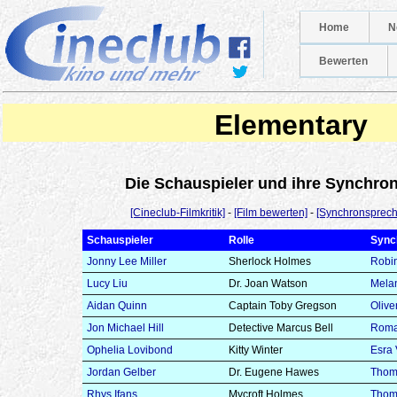
Home
N
Bewerten
Elementary
Die Schauspieler und ihre Synchr
[Cineclub-Filmkritik]
-
[Film bewerten]
-
[Synchronsprech
Schauspieler
Rolle
Sync
Jonny Lee Miller
Sherlock Holmes
Robi
Lucy Liu
Dr. Joan Watson
Melan
Aidan Quinn
Captain Toby Gregson
Olive
Jon Michael Hill
Detective Marcus Bell
Roma
Ophelia Lovibond
Kitty Winter
Esra 
Jordan Gelber
Dr. Eugene Hawes
Thom
Rhys Ifans
Mycroft Holmes
Thom