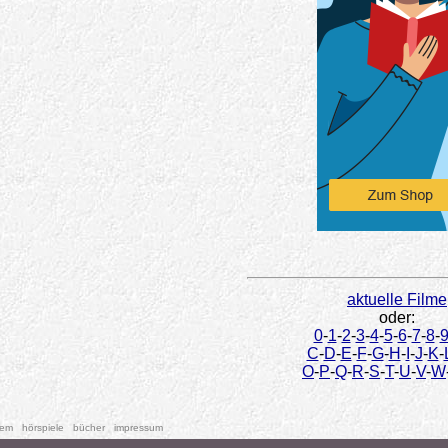
aktuelle Filme
oder:
0
-
1
-
2
-
3
-
4
-
5
-
6
-
7
-
8
-
C
-
D
-
E
-
F
-
G
-
H
-
I
-
J
-
K
-
O
-
P
-
Q
-
R
-
S
-
T
-
U
-
V
-
W
tem
hörspiele
bücher
impressum