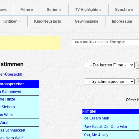
ews
Filme »
Serien »
TV-Highlights »
Synchro »
Kritiken »
Kino-Neustarts
Gewinnspiele
Impressum
onstimmen
er-Übersicht]
hronsprecher
n Kahnmeyer
ie Hinze
Diese 
r Siebeck
Filmtitel
n Wolko
Ice Cream Man
Vural
Paw Patrol: Der Dino Film
as Schmuckert
You, Me & Italy
as-Nero Wolff