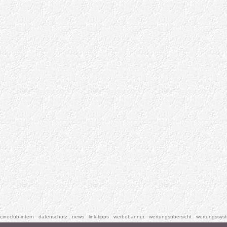
cineclub-intern
datenschutz
news
link-tipps
werbebanner
wertungsübersicht
wertungssys