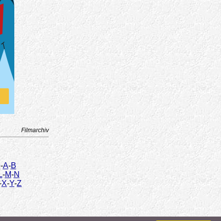
Filmarchiv
9
-
A
-
B
L
-
M
-
N
-
X
-
Y
-
Z