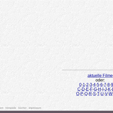
aktuelle Filme
oder:
0
-
1
-
2
-
3
-
4
-
5
-
6
-
7
-
8
-
C
-
D
-
E
-
F
-
G
-
H
-
I
-
J
-
K
-
O
-
P
-
Q
-
R
-
S
-
T
-
U
-
V
-
W
tem
hörspiele
bücher
impressum