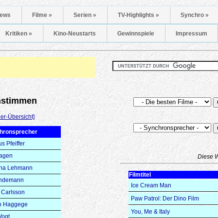
ews
Filme »
Serien »
TV-Highlights »
Synchro »
Kritiken »
Kino-Neustarts
Gewinnspiele
Impressum
onstimmen
er-Übersicht]
hronsprecher
s Pfeiffer
Hagen
Diese 
ha Lehmann
Filmtitel
Endemann
Ice Cream Man
 Carlsson
Paw Patrol: Der Dino Film
en Haggege
You, Me & Italy
Vogt