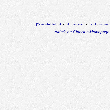
[Cineclub-Filmkritik]
-
[Film bewerten]
-
[Synchronsprech
zurück zur Cineclub-Homepage