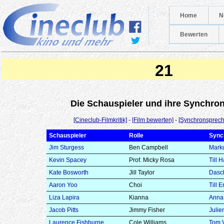
Home
N
Bewerten
21
Die Schauspieler und ihre Synchr
[Cineclub-Filmkritik]
-
[Film bewerten]
-
[Synchronsprech
Schauspieler
Rolle
Sync
Jim Sturgess
Ben Campbell
Marku
Kevin Spacey
Prof. Micky Rosa
Till 
Kate Bosworth
Jill Taylor
Dasc
Aaron Yoo
Choi
Till 
Liza Lapira
Kianna
Anna
Jacob Pitts
Jimmy Fisher
Juli
Laurence Fishburne
Cole Williams
Tom 