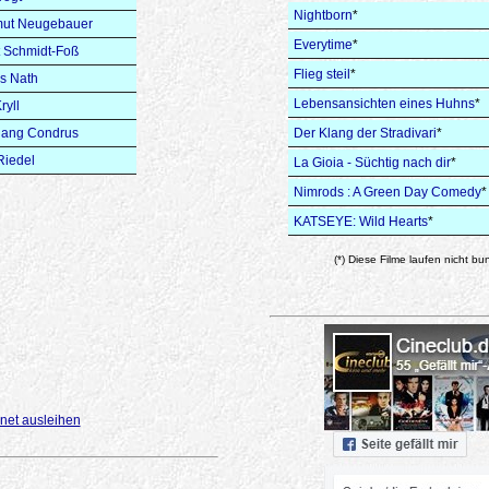
Nightborn
*
mut Neugebauer
Everytime
*
t Schmidt-Foß
Flieg steil
*
s Nath
Lebensansichten eines Huhns
*
ryll
gang Condrus
Der Klang der Stradivari
*
Riedel
La Gioia - Süchtig nach dir
*
Nimrods : A Green Day Comedy
*
KATSEYE: Wild Hearts
*
(*) Diese Filme laufen nicht bu
net ausleihen