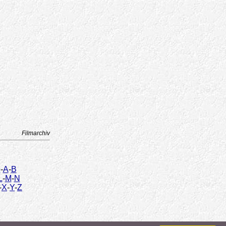
Filmarchiv
9
-
A
-
B
L
-
M
-
N
-
X
-
Y
-
Z