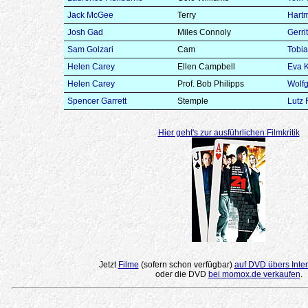
Jack McGee
Terry
Hart
Josh Gad
Miles Connoly
Gerri
Sam Golzari
Cam
Tobia
Helen Carey
Ellen Campbell
Eva K
Helen Carey
Prof. Bob Philipps
Wolf
Spencer Garrett
Stemple
Lutz 
Hier geht's zur ausführlichen Filmkritik
Jetzt
Filme
(sofern schon verfügbar)
auf DVD übers Inter
oder die DVD
bei momox.de verkaufen
.