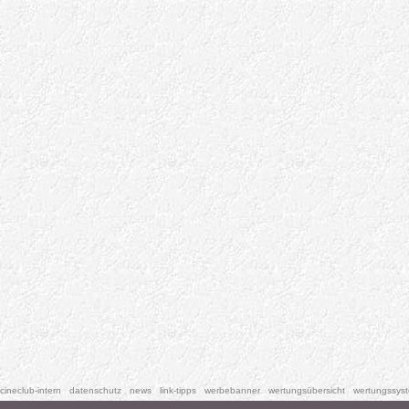
cineclub-intern
datenschutz
news
link-tipps
werbebanner
wertungsübersicht
wertungssys