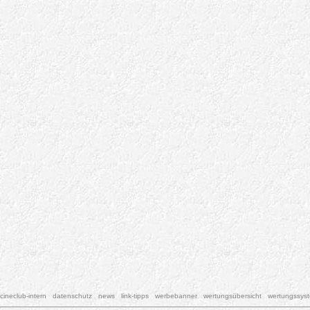
cineclub-intern
datenschutz
news
link-tipps
werbebanner
wertungsübersicht
wertungssys