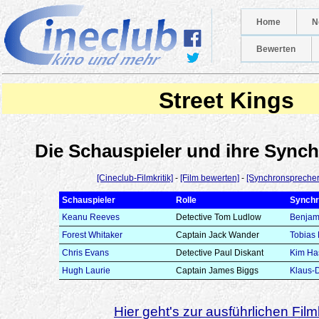
Home
N
Bewerten
Street Kings
Die Schauspieler und ihre Syn
[Cineclub-Filmkritik]
-
[Film bewerten]
-
[Synchronsprecher
Schauspieler
Rolle
Synchr
Keanu Reeves
Detective Tom Ludlow
Benjam
Forest Whitaker
Captain Jack Wander
Tobias 
Chris Evans
Detective Paul Diskant
Kim Ha
Hugh Laurie
Captain James Biggs
Klaus-D
Hier geht's zur ausführlichen Filmk