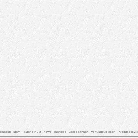
cineclub-intern
datenschutz
news
link-tipps
werbebanner
wertungsübersicht
wertungssys