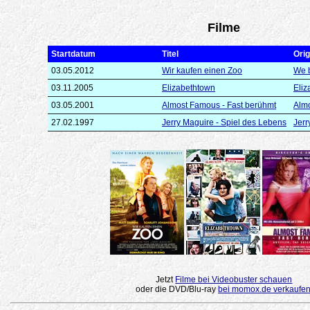
Filme
Startdatum
Titel
Orig
03.05.2012
Wir kaufen einen Zoo
We 
03.11.2005
Elizabethtown
Eliz
03.05.2001
Almost Famous - Fast berühmt
Alm
27.02.1997
Jerry Maguire - Spiel des Lebens
Jerr
Jetzt
Filme bei Videobuster schauen
oder die DVD/Blu-ray
bei momox.de verkaufe