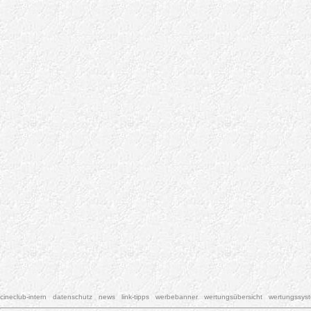
cineclub-intern
datenschutz
news
link-tipps
werbebanner
wertungsübersicht
wertungssys