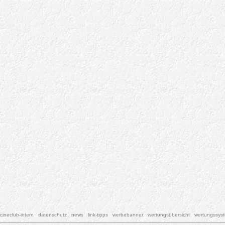
cineclub-intern
datenschutz
news
link-tipps
werbebanner
wertungsübersicht
wertungssys