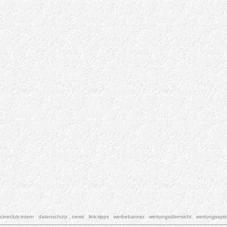
cineclub-intern
datenschutz
news
link-tipps
werbebanner
wertungsübersicht
wertungssys