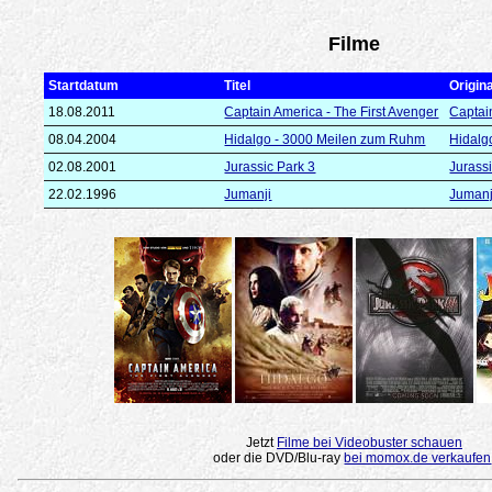
Filme
Startdatum
Titel
Origina
18.08.2011
Captain America - The First Avenger
Captai
08.04.2004
Hidalgo - 3000 Meilen zum Ruhm
Hidalg
02.08.2001
Jurassic Park 3
Jurassi
22.02.1996
Jumanji
Jumanj
Jetzt
Filme bei Videobuster schauen
oder die DVD/Blu-ray
bei momox.de verkaufen