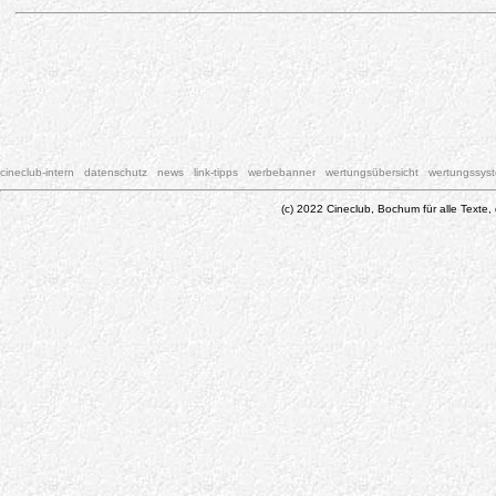
cineclub-intern
datenschutz
news
link-tipps
werbebanner
wertungsübersicht
wertungssys
(c) 2022 Cineclub, Bochum für alle Texte, 