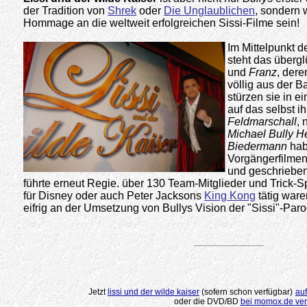
der Tradition von
Shrek
oder
Die Unglaublichen
, sondern w
Hommage an die weltweit erfolgreichen
Sissi-Filme sein!
Im Mittelpunkt 
steht das überg
und
Franz
, dere
völlig aus der Ba
stürzen sie in e
auf das selbst ih
Feldmarschall
, 
Michael Bully H
Biedermann
hab
Vorgängerfilmen
und geschriebe
führte erneut Regie. über 130 Team-Mitglieder und Trick-Sp
für Disney oder auch Peter Jacksons
King Kong
tätig waren
eifrig an der Umsetzung von Bullys Vision der "Sissi"-Paro
.
Jetzt
lissi und der wilde kaiser
(sofern schon verfügbar)
auf
oder die DVD/BD
bei momox.de ver