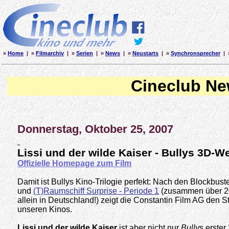
»
Home
| »
Filmarchiv
| »
Serien
| »
News
| »
Neustarts
| »
Synchronsprecher
| 
Cineclub N
Donnerstag, Oktober 25, 2007
Lissi und der wilde Kaiser
- Bullys 3D-W
Offizielle Homepage zum Film
Damit ist Bullys Kino-Trilogie perfekt: Nach den Blockbust
und
(T)Raumschiff Surprise - Periode 1
(zusammen über 20
allein in Deutschland!) zeigt die Constantin Film AG den Str
unseren Kinos
.
Lissi und der wilde Kaiser
ist aber nicht nur
Bully
s erster