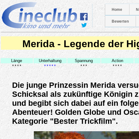
Home
N
Bewerten
Merida - Legende der Hi
Länge
Unterhaltung
Spannung
Action
****
*****
***
****
Die junge Prinzessin Merida versu
Schicksal als zukünftige Königin z
und begibt sich dabei auf ein folg
Abenteuer! Golden Globe und Osca
Kategorie "Bester Trickfilm".