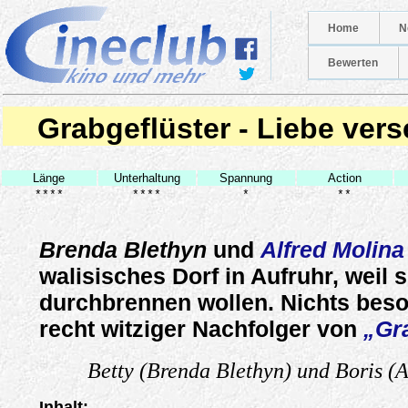
Home
N
Bewerten
Grabgeflüster - Liebe vers
Länge
Unterhaltung
Spannung
Action
****
****
*
**
Brenda Blethyn
und
Alfred Molina
walisisches Dorf in Aufruhr, weil s
durchbrennen wollen. Nichts beso
recht witziger Nachfolger von
„Gr
Betty (Brenda Blethyn) und Boris (A
Inhalt: