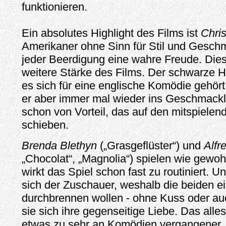
funktionieren.
Ein absolutes Highlight des Films ist
Chri
Amerikaner ohne Sinn für Stil und Gesch
jeder Beerdigung eine wahre Freude. Dies 
weitere Stärke des Films. Der schwarze
es sich für eine englische Komödie gehört,
er aber immer mal wieder ins Geschmacklos
schon von Vorteil, das auf den mitspiele
schieben.
Brenda Blethyn
(„Grasgeflüster“) und
Alfr
„Chocolat“, „Magnolia“) spielen wie gewoh
wirkt das Spiel schon fast zu routiniert. Un
sich der Zuschauer, weshalb die beiden e
durchbrennen wollen - ohne Kuss oder a
sie sich ihre gegenseitige Liebe. Das alles 
etwas zu sehr an Komödien vergangener J