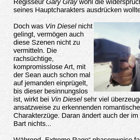
Regisseur
Gary Gray
wohl die widersprüc
seines Hauptcharakters ausdrücken wollte
Doch was
Vin Diesel
nicht
gelingt, vermögen auch
diese Szenen nicht zu
vermitteln. Die
rachsüchtige,
kompromisslose Art, mit
der Sean auch schon mal
auf jemanden einprügelt,
bis dieser besinnungslos
ist, wirkt bei
Vin Diesel
sehr viel überzeug
ansatzweise zu erkennenden romantische
Charakterzüge. Daran ändert auch der i
Bart nichts...
Während „Extreme Rage“ phasenweise fas