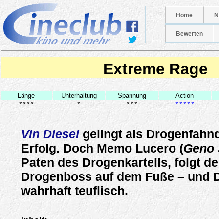
Home
N
Bewerten
Extreme Rage
Länge
Unterhaltung
Spannung
Action
****
*
***
*****
Vin Diesel
gelingt als Drogenfahnd
Erfolg. Doch Memo Lucero (
Geno 
Paten des Drogenkartells, folgt d
Drogenboss auf dem Fuße – und Di
wahrhaft teuflisch.