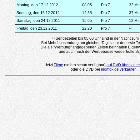
Montag, den 17.12.2012
08:05
Pro 7
32 Mi
Sonntag, den 16.12.2012
12:35
Pro 7
37 Mi
Samstag, den 24.12.2011
15:05
Pro 7
12 Mi
Freitag, den 23.12.2011
22:20
Pro 7
--
²) Sendezeiten bis 05:00 Uhr sind in der Nacht zum
Bei Mehrfachsendung am gleichen Tag ist nur der erste Te
Die als "Werbung" angegebenen Zeiten beinhalten Eigenw
und auch nach der Werbepause wiederholte Sz
Jetzt
Filme
(sofern schon verfügbar)
auf DVD übers Inter
oder die DVD
bei momox.de verkaufen
.