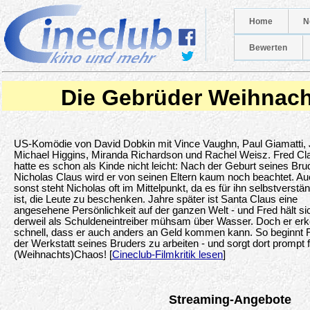
Home
N
Bewerten
Die Gebrüder Weihnac
US-Komödie von David Dobkin mit Vince Vaughn, Paul Giamatti,
Michael Higgins, Miranda Richardson und Rachel Weisz. Fred Cl
hatte es schon als Kinde nicht leicht: Nach der Geburt seines Bru
Nicholas Claus wird er von seinen Eltern kaum noch beachtet. A
sonst steht Nicholas oft im Mittelpunkt, da es für ihn selbstverstän
ist, die Leute zu beschenken. Jahre später ist Santa Claus eine
angesehene Persönlichkeit auf der ganzen Welt - und Fred hält si
derweil als Schuldeneintreiber mühsam über Wasser. Doch er erk
schnell, dass er auch anders an Geld kommen kann. So beginnt F
der Werkstatt seines Bruders zu arbeiten - und sorgt dort prompt 
(Weihnachts)Chaos! [
Cineclub-Filmkritik lesen
]
Streaming-Angebote