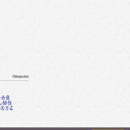
Filmarchiv
9
-
A
-
B
L
-
M
-
N
-
X
-
Y
-
Z