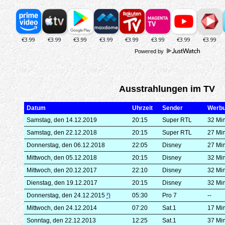
Powered by
Ausstrahlungen im TV
Datum
Uhrzeit
Sender
Werb
Samstag, den 14.12.2019
20:15
Super RTL
32 Mi
Samstag, den 22.12.2018
20:15
Super RTL
27 Mi
Donnerstag, den 06.12.2018
22:05
Disney
27 Mi
Mittwoch, den 05.12.2018
20:15
Disney
32 Mi
Mittwoch, den 20.12.2017
22:10
Disney
32 Mi
Dienstag, den 19.12.2017
20:15
Disney
32 Mi
Donnerstag, den 24.12.2015
²)
05:30
Pro 7
--
Mittwoch, den 24.12.2014
07:20
Sat.1
17 Mi
Sonntag, den 22.12.2013
12:25
Sat.1
37 Mi