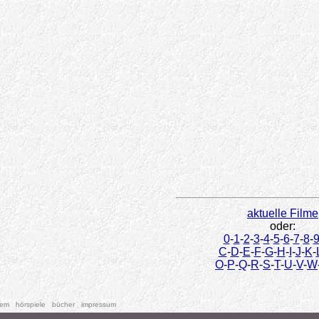
aktuelle Filme
oder:
0
-
1
-
2
-
3
-
4
-
5
-
6
-
7
-
8
-
C
-
D
-
E
-
F
-
G
-
H
-
I
-
J
-
K
-
O
-
P
-
Q
-
R
-
S
-
T
-
U
-
V
-
W
tem
hörspiele
bücher
impressum