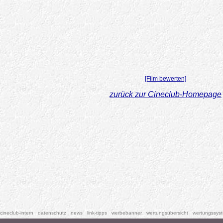
[Film bewerten]
zurück zur Cineclub-Homepage
cineclub-intern
datenschutz
news
link-tipps
werbebanner
wertungsübersicht
wertungssys