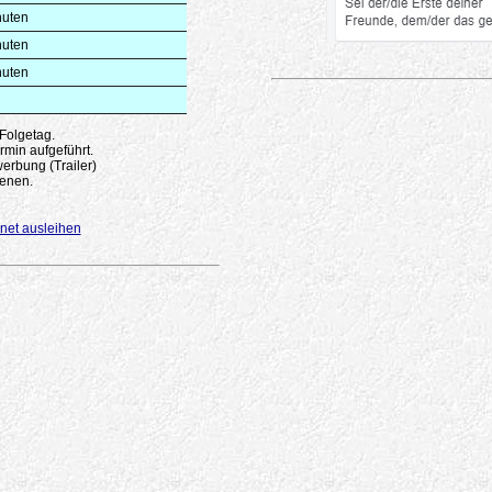
nuten
nuten
nuten
 Folgetag.
rmin aufgeführt.
erbung (Trailer)
enen.
net ausleihen