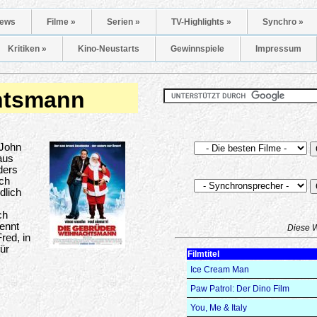
ews
Filme »
Serien »
TV-Highlights »
Synchro »
Kritiken »
Kino-Neustarts
Gewinnspiele
Impressum
htsmann
 John
aus
ders
uch
dlich
ch
ennt
Diese 
red, in
für
Filmtitel
Ice Cream Man
Paw Patrol: Der Dino Film
You, Me & Italy