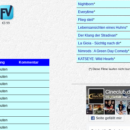
Nightborn
*
Everytime
*
Flieg steil
*
Lebensansichten eines Huhns
*
Der Klang der Stradivari
*
La Gioia - Süchtig nach dir
*
Nimrods : A Green Day Comedy
*
KATSEYE: Wild Hearts
*
ung
Kommentar
nuten
(*) Diese Filme laufen nicht bu
nuten
nuten
nuten
nuten
nuten
nuten
nuten