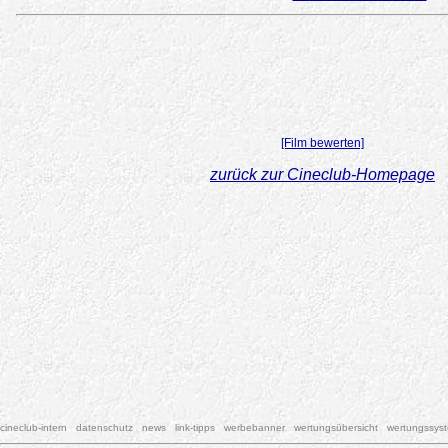
[Film bewerten]
zurück zur Cineclub-Homepage
cineclub-intern
datenschutz
news
link-tipps
werbebanner
wertungsübersicht
wertungssys