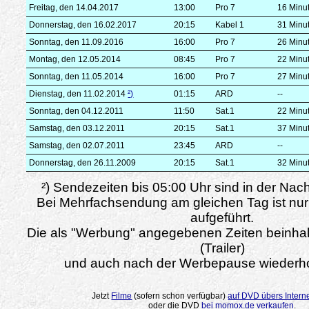
Freitag, den 14.04.2017
13:00
Pro 7
16 Minu
Donnerstag, den 16.02.2017
20:15
Kabel 1
31 Minu
Sonntag, den 11.09.2016
16:00
Pro 7
26 Minu
Montag, den 12.05.2014
08:45
Pro 7
22 Minu
Sonntag, den 11.05.2014
16:00
Pro 7
27 Minu
Dienstag, den 11.02.2014
²)
01:15
ARD
--
Sonntag, den 04.12.2011
11:50
Sat.1
22 Minu
Samstag, den 03.12.2011
20:15
Sat.1
37 Minu
Samstag, den 02.07.2011
23:45
ARD
--
Donnerstag, den 26.11.2009
20:15
Sat.1
32 Minu
²) Sendezeiten bis 05:00 Uhr sind in der Nac
Bei Mehrfachsendung am gleichen Tag ist nur
aufgeführt.
Die als "Werbung" angegebenen Zeiten beinha
(Trailer)
und auch nach der Werbepause wiederho
Jetzt
Filme
(sofern schon verfügbar)
auf DVD übers Intern
oder die DVD
bei momox.de verkaufen
.