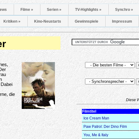
ews
Filme »
Serien »
TV-Highlights »
Synchro »
Kritiken »
Kino-Neustarts
Gewinnspiele
Impressum
er
nes,
Der
rau
n
. Dabei
rne, die
Diese 
Filmtitel
Ice Cream Man
Paw Patrol: Der Dino Film
You, Me & Italy