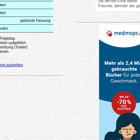
uten
uten
gekürzte Fassung
nuten
 Folgetag.
rmin aufgeführt.
erbung (Trailer)
enen.
net ausleihen