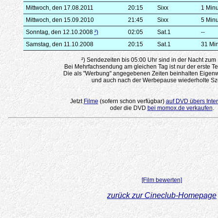
Mittwoch, den 17.08.2011
20:15
Sixx
1 Min
Mittwoch, den 15.09.2010
21:45
Sixx
5 Min
Sonntag, den 12.10.2008
²)
02:05
Sat.1
--
Samstag, den 11.10.2008
20:15
Sat.1
31 Mi
²) Sendezeiten bis 05:00 Uhr sind in der Nacht zum
Bei Mehrfachsendung am gleichen Tag ist nur der erste Te
Die als "Werbung" angegebenen Zeiten beinhalten Eigenw
und auch nach der Werbepause wiederholte Sz
Jetzt
Filme
(sofern schon verfügbar)
auf DVD übers Inter
oder die DVD
bei momox.de verkaufen
.
[Film bewerten]
zurück zur Cineclub-Homepage