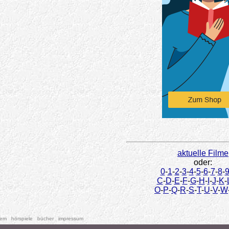
aktuelle Filme
oder:
0
-
1
-
2
-
3
-
4
-
5
-
6
-
7
-
8
-
C
-
D
-
E
-
F
-
G
-
H
-
I
-
J
-
K
-
O
-
P
-
Q
-
R
-
S
-
T
-
U
-
V
-
W
tem
hörspiele
bücher
impressum