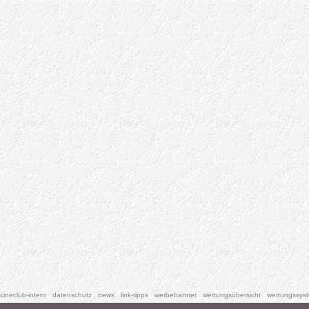
cineclub-intern
datenschutz
news
link-tipps
werbebanner
wertungsübersicht
wertungssys