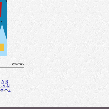
Filmarchiv
9
-
A
-
B
L
-
M
-
N
-
X
-
Y
-
Z