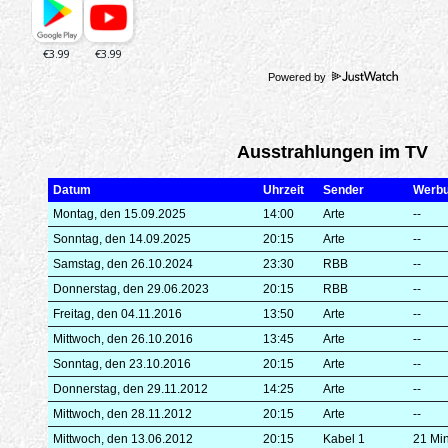
Powered by
Ausstrahlungen im TV
Datum
Uhrzeit
Sender
Werb
Montag, den 15.09.2025
14:00
Arte
--
Sonntag, den 14.09.2025
20:15
Arte
--
Samstag, den 26.10.2024
23:30
RBB
--
Donnerstag, den 29.06.2023
20:15
RBB
--
Freitag, den 04.11.2016
13:50
Arte
--
Mittwoch, den 26.10.2016
13:45
Arte
--
Sonntag, den 23.10.2016
20:15
Arte
--
Donnerstag, den 29.11.2012
14:25
Arte
--
Mittwoch, den 28.11.2012
20:15
Arte
--
Mittwoch, den 13.06.2012
20:15
Kabel 1
21 Mi