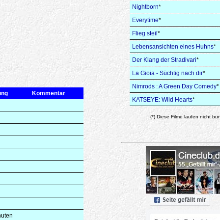
Nightborn
*
Everytime
*
Flieg steil
*
Lebensansichten eines Huhns
*
Der Klang der Stradivari
*
La Gioia - Süchtig nach dir
*
Nimrods : A Green Day Comedy
*
ung
Kommentar
KATSEYE: Wild Hearts
*
(*) Diese Filme laufen nicht bu
nuten