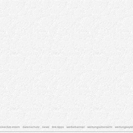
cineclub-intern
datenschutz
news
link-tipps
werbebanner
wertungsübersicht
wertungssys