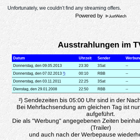
Powered by
Ausstrahlungen im T
Datum
Uhrzeit
Sender
Werbun
Donnerstag, den 09.05.2013
23:30
3Sat
--
Donnerstag, den 07.02.2013
²)
00:10
RBB
--
Donnerstag, den 03.11.2011
22:25
3Sat
--
Dienstag, den 29.01.2008
22:50
RBB
--
²) Sendezeiten bis 05:00 Uhr sind in der Nac
Bei Mehrfachsendung am gleichen Tag ist nur
aufgeführt.
Die als "Werbung" angegebenen Zeiten beinha
(Trailer)
und auch nach der Werbepause wiederho