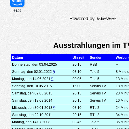
Powered by
Ausstrahlungen im T
Datum
Uhrzeit
Sender
Werbun
Donnerstag, den 03.04.2025
20:15
RBB
--
Sonntag, den 02.01.2022
²)
03:10
Tele 5
8 Minut
Montag, den 14.06.2021
²)
00:05
Tele 5
13 Minu
Sonntag, den 10.05.2015
15:00
Servus TV
18 Minu
Samstag, den 09.05.2015
20:15
Servus TV
23 Minu
Samstag, den 13.09.2014
20:15
Servus TV
16 Minu
Mittwoch, den 30.01.2013
²)
03:10
RTL 2
24 Minu
Samstag, den 22.10.2011
20:15
RTL 2
34 Minu
Montag, den 14.07.2008
08:45
Tele 5
35 Minu