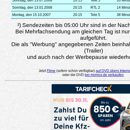
Sonntag, den 13.07.2008
20:15
Tele 5
33 Minu
Sonntag, den 13.01.2008
20:15
RTL 2
14 Minu
Montag, den 15.10.2007
20:15
Tele 5
38 Minu
²) Sendezeiten bis 05:00 Uhr sind in der Nac
Bei Mehrfachsendung am gleichen Tag ist nur
aufgeführt.
Die als "Werbung" angegebenen Zeiten beinha
(Trailer)
und auch nach der Werbepause wiederho
Jetzt
Filme
(sofern schon verfügbar)
auf DVD übers Intern
oder die DVD
bei momox.de verkaufen
.