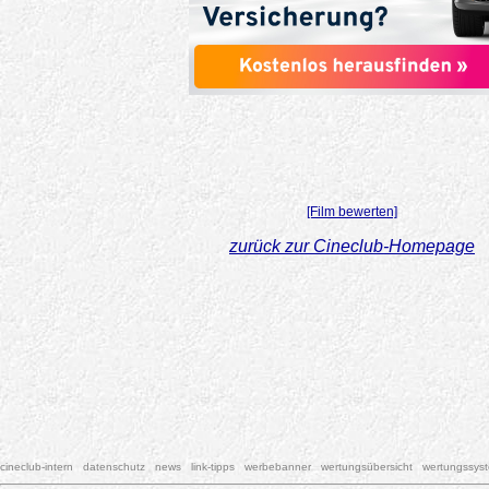
[Film bewerten]
zurück zur Cineclub-Homepage
cineclub-intern
datenschutz
news
link-tipps
werbebanner
wertungsübersicht
wertungssys