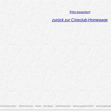
[Film bewerten]
zurück zur Cineclub-Homepage
cineclub-intern
datenschutz
news
link-tipps
werbebanner
wertungsübersicht
wertungssys