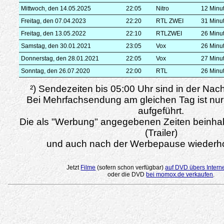
Mittwoch, den 14.05.2025
22:05
Nitro
12 Minu
Freitag, den 07.04.2023
22:20
RTL ZWEI
31 Minu
Freitag, den 13.05.2022
22:10
RTLZWEI
26 Minu
Samstag, den 30.01.2021
23:05
Vox
26 Minu
Donnerstag, den 28.01.2021
22:05
Vox
27 Minu
Sonntag, den 26.07.2020
22:00
RTL
26 Minu
²) Sendezeiten bis 05:00 Uhr sind in der Nac
Bei Mehrfachsendung am gleichen Tag ist nur
aufgeführt.
Die als "Werbung" angegebenen Zeiten beinha
(Trailer)
und auch nach der Werbepause wiederho
Jetzt
Filme
(sofern schon verfügbar)
auf DVD übers Intern
oder die DVD
bei momox.de verkaufen
.