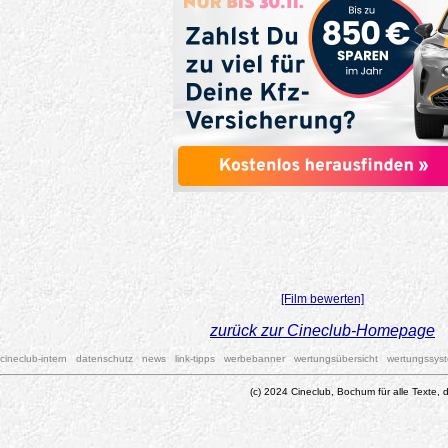
[Film bewerten]
zurück zur Cineclub-Homepage
cineclub-intern
datenschutz
news
link-tipps
werbebanner
wertungsübersicht
wertungssys
(c) 2024 Cineclub, Bochum für alle Texte, d