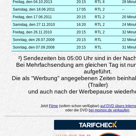
Freitag, den 04.10.2013
20:15
RTL II
28 Minu
Samstag, den 18.06.2011
17:05
RTL 2
--
Freitag, den 17.06.2011
20:15
RTL 2
20 Minu
Samstag, den 27.11.2010
16:20
RTL 2
24 Minu
Freitag, den 26.11.2010
20:15
RTL 2
32 Minu
Sonntag, den 26.07.2009
20:15
RTL
22 Minu
Sonntag, den 07.09.2008
20:15
RTL
31 Minu
²) Sendezeiten bis 05:00 Uhr sind in der Nac
Bei Mehrfachsendung am gleichen Tag ist nur
aufgeführt.
Die als "Werbung" angegebenen Zeiten beinha
(Trailer)
und auch nach der Werbepause wiederho
Jetzt
Filme
(sofern schon verfügbar)
auf DVD übers Intern
oder die DVD
bei momox.de verkaufen
.