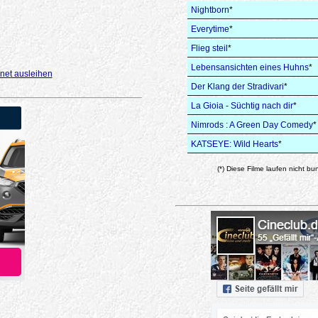
Nightborn
*
Everytime
*
Flieg steil
*
Lebensansichten eines Huhns
*
net ausleihen
Der Klang der Stradivari
*
La Gioia - Süchtig nach dir
*
Nimrods : A Green Day Comedy
*
KATSEYE: Wild Hearts
*
(*) Diese Filme laufen nicht bu