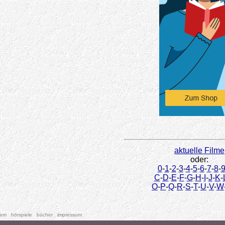
aktuelle Filme
oder:
0
-
1
-
2
-
3
-
4
-
5
-
6
-
7
-
8
-
C
-
D
-
E
-
F
-
G
-
H
-
I
-
J
-
K
-
O
-
P
-
Q
-
R
-
S
-
T
-
U
-
V
-
W
tem
hörspiele
bücher
impressum