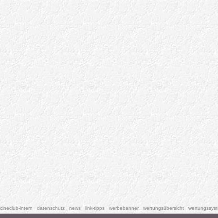
cineclub-intern
datenschutz
news
link-tipps
werbebanner
wertungsübersicht
wertungssys