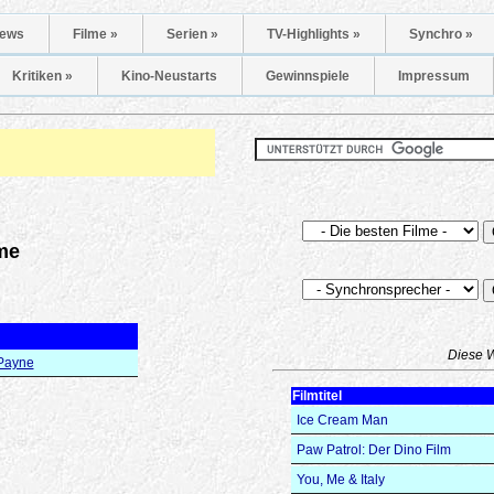
ews
Filme »
Serien »
TV-Highlights »
Synchro »
Kritiken »
Kino-Neustarts
Gewinnspiele
Impressum
me
Diese 
Payne
Filmtitel
Ice Cream Man
Paw Patrol: Der Dino Film
You, Me & Italy