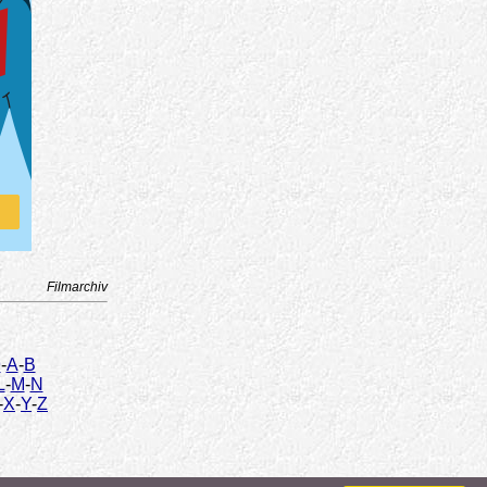
Filmarchiv
9
-
A
-
B
L
-
M
-
N
-
X
-
Y
-
Z