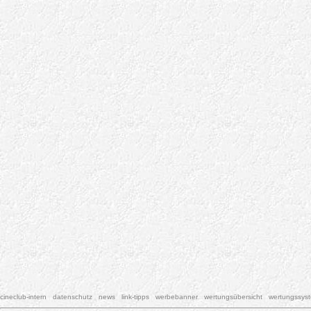
cineclub-intern
datenschutz
news
link-tipps
werbebanner
wertungsübersicht
wertungssys