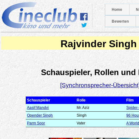
Home
N
Bewerten
Rajvinder Singh
Schauspieler, Rollen und
[Synchronsprecher-Übersicht
Schauspieler
Rolle
Film
Aasif Mandvi
Mr. Aziz
Spider
Opender Singh
Singh
96 Hou
Parm Soor
Vater
A Worl