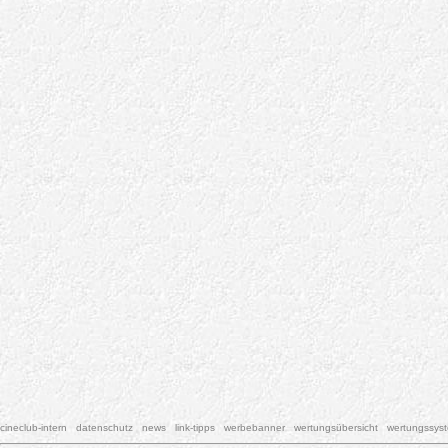
cineclub-intern
datenschutz
news
link-tipps
werbebanner
wertungsübersicht
wertungssys