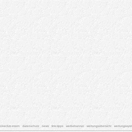
cineclub-intern
datenschutz
news
link-tipps
werbebanner
wertungsübersicht
wertungssys