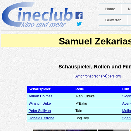
Home
N
Bewerten
Samuel Zekaria
Schauspieler, Rollen und Fil
[Synchronsprecher-Übersicht]
Schauspieler
Rolle
Film
Adrian Holmes
Ajani Okeke
Skysc
Winston Duke
M'Baku
Aven
Peter Sullivan
Tate
Moth
Donald Cerrone
Bog Boy
Spens