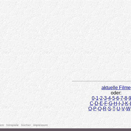
aktuelle Filme
oder:
0
-
1
-
2
-
3
-
4
-
5
-
6
-
7
-
8
-
C
-
D
-
E
-
F
-
G
-
H
-
I
-
J
-
K
-
O
-
P
-
Q
-
R
-
S
-
T
-
U
-
V
-
W
tem
hörspiele
bücher
impressum