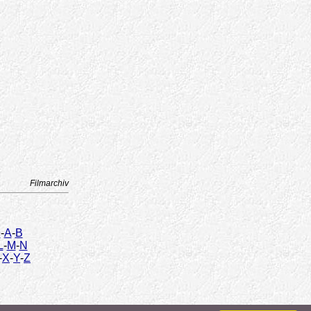
Filmarchiv
9
-
A
-
B
L
-
M
-
N
-
X
-
Y
-
Z