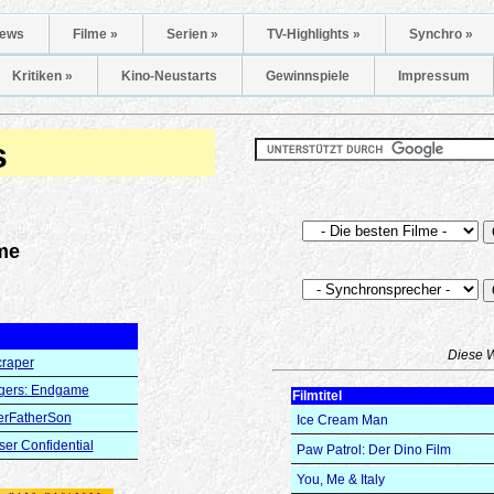
ews
Filme »
Serien »
TV-Highlights »
Synchro »
Kritiken »
Kino-Neustarts
Gewinnspiele
Impressum
s
me
Diese 
raper
gers: Endgame
Filmtitel
erFatherSon
Ice Cream Man
er Confidential
Paw Patrol: Der Dino Film
You, Me & Italy