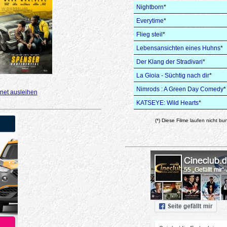
Nightborn
*
Everytime
*
Flieg steil
*
Lebensansichten eines Huhns
*
Der Klang der Stradivari
*
La Gioia - Süchtig nach dir
*
Nimrods : A Green Day Comedy
*
net ausleihen
KATSEYE: Wild Hearts
*
(*) Diese Filme laufen nicht bu