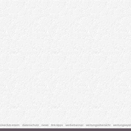
cineclub-intern
datenschutz
news
link-tipps
werbebanner
wertungsübersicht
wertungssys