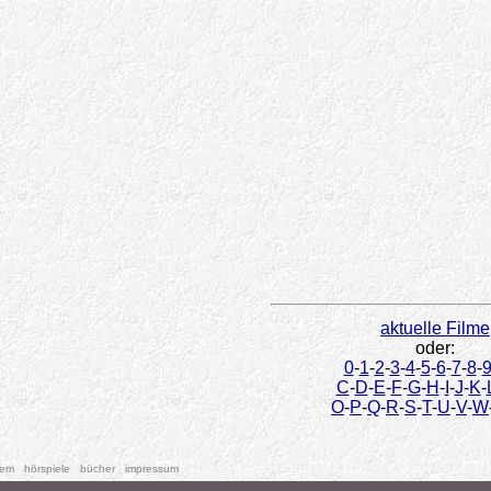
aktuelle Filme
oder:
0
-
1
-
2
-
3
-
4
-
5
-
6
-
7
-
8
-
C
-
D
-
E
-
F
-
G
-
H
-
I
-
J
-
K
-
O
-
P
-
Q
-
R
-
S
-
T
-
U
-
V
-
W
tem
hörspiele
bücher
impressum