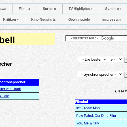
ews
Filme »
Serien »
TV-Highlights »
Synchro »
Kritiken »
Kino-Neustarts
Gewinnspiele
Impressum
ell
echer
nchronsprecher
ter von Hauff
Diese 
n Odle
Filmtitel
Ice Cream Man
Paw Patrol: Der Dino Film
You, Me & Italy