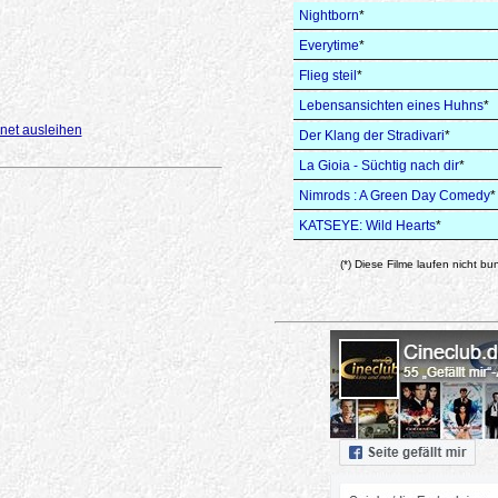
Nightborn
*
Everytime
*
Flieg steil
*
Lebensansichten eines Huhns
*
net ausleihen
Der Klang der Stradivari
*
La Gioia - Süchtig nach dir
*
Nimrods : A Green Day Comedy
*
KATSEYE: Wild Hearts
*
(*) Diese Filme laufen nicht bu