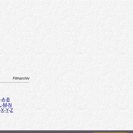
Filmarchiv
9
-
A
-
B
L
-
M
-
N
-
X
-
Y
-
Z