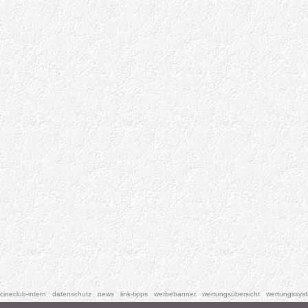
cineclub-intern
datenschutz
news
link-tipps
werbebanner
wertungsübersicht
wertungssys