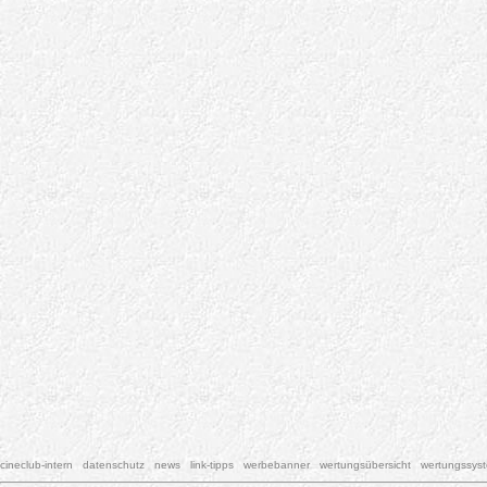
cineclub-intern
datenschutz
news
link-tipps
werbebanner
wertungsübersicht
wertungssys