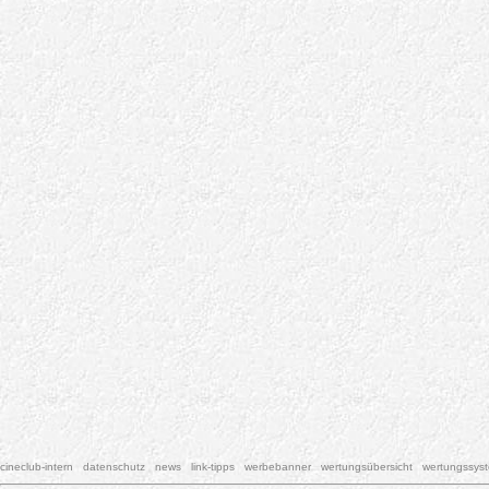
cineclub-intern
datenschutz
news
link-tipps
werbebanner
wertungsübersicht
wertungssys