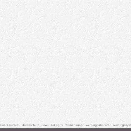
cineclub-intern
datenschutz
news
link-tipps
werbebanner
wertungsübersicht
wertungssys