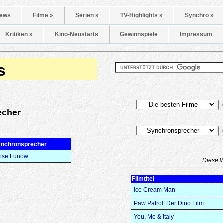
ews
Filme »
Serien »
TV-Highlights »
Synchro »
Kritiken »
Kino-Neustarts
Gewinnspiele
Impressum
s
echer
ynchronsprecher
ise Lunow
Diese 
Filmtitel
Ice Cream Man
Paw Patrol: Der Dino Film
You, Me & Italy