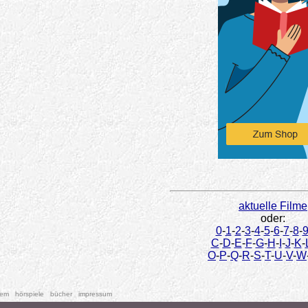
aktuelle Filme
oder:
0
-
1
-
2
-
3
-
4
-
5
-
6
-
7
-
8
-
C
-
D
-
E
-
F
-
G
-
H
-
I
-
J
-
K
-
O
-
P
-
Q
-
R
-
S
-
T
-
U
-
V
-
W
tem
hörspiele
bücher
impressum