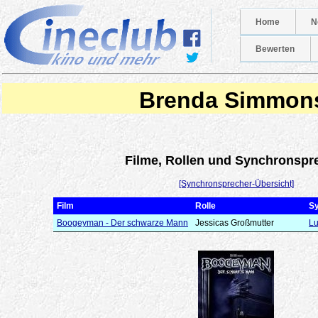
Home
N
Bewerten
Brenda Simmon
Filme, Rollen und Synchronspr
[Synchronsprecher-Übersicht]
Film
Rolle
S
Boogeyman - Der schwarze Mann
Jessicas Großmutter
Lu