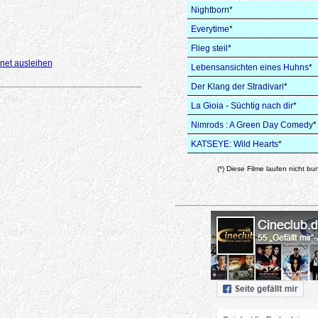
Nightborn
*
Everytime
*
Flieg steil
*
net ausleihen
Lebensansichten eines Huhns
*
Der Klang der Stradivari
*
La Gioia - Süchtig nach dir
*
Nimrods : A Green Day Comedy
*
KATSEYE: Wild Hearts
*
(*) Diese Filme laufen nicht bu