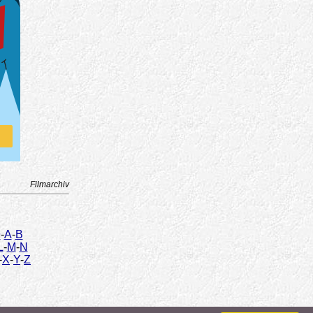
Filmarchiv
9
-
A
-
B
L
-
M
-
N
-
X
-
Y
-
Z