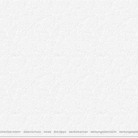
cineclub-intern
datenschutz
news
link-tipps
werbebanner
wertungsübersicht
wertungssys