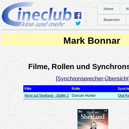
Home
N
Bewerten
Mark Bonnar
Filme, Rollen und Synchron
[Synchronsprecher-Übersicht
Film
Rolle
Synch
Mord auf Shetland - Staffel 2
Duncan Hunter
Olaf R