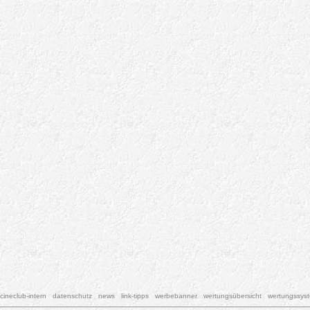
cineclub-intern
datenschutz
news
link-tipps
werbebanner
wertungsübersicht
wertungssys