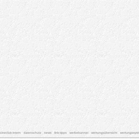
cineclub-intern
datenschutz
news
link-tipps
werbebanner
wertungsübersicht
wertungssys