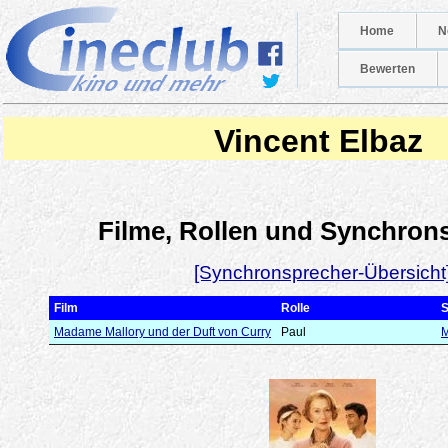
Home
N
Bewerten
Vincent Elbaz
Filme, Rollen und Synchron
[Synchronsprecher-Übersicht
Film
Rolle
S
Madame Mallory und der Duft von Curry
Paul
M