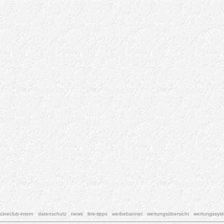
cineclub-intern
datenschutz
news
link-tipps
werbebanner
wertungsübersicht
wertungssys