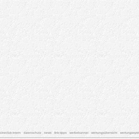
cineclub-intern
datenschutz
news
link-tipps
werbebanner
wertungsübersicht
wertungssys